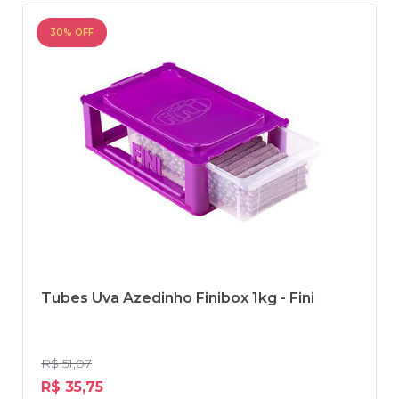
30% OFF
Tubes Uva Azedinho Finibox 1kg - Fini
R$ 51,07
R$ 35,75