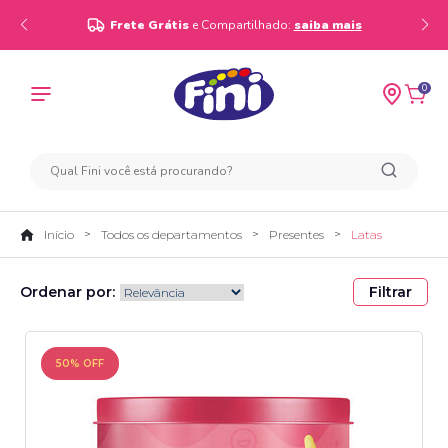
Frete Grátis
e Compartilhado:
saiba mais
0
Início
Todos os departamentos
Presentes
Latas
Ordenar por:
Filtrar
50% OFF