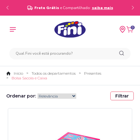
Frete Grátis
e Compartilhado:
saiba mais
0
Início
Todos os departamentos
Presentes
Bolsa Sacola e Caixa
Ordenar por:
Filtrar