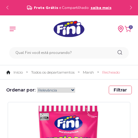
Frete Grátis
e Compartilhado:
saiba mais
0
Início
Todos os departamentos
Marsh
Recheado
Ordenar por:
Filtrar