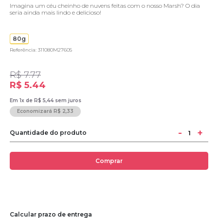
Imagina um céu cheinho de nuvens feitas com o nosso Marsh? O dia
seria ainda mais lindo e delicioso!
80g
Referência: 311080M27605
R$ 7.77
R$ 5.44
Em 1x de R$ 5,44 sem juros
Economizará R$ 2,33
-
+
Quantidade do produto
Comprar
Calcular prazo de entrega