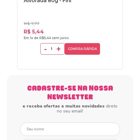
Alvorada 80g - Fini
Flo
R$ 7,77
R$ 
R$ 5,44
R$
Em 1x de R$5,44 sem juros
Em 1
-
+
COMPRA RÁPIDA
CADASTRE-SE NA NOSSA
NEWSLETTER
e receba ofertas e muitas novidades
direto
no seu email!
Seu nome