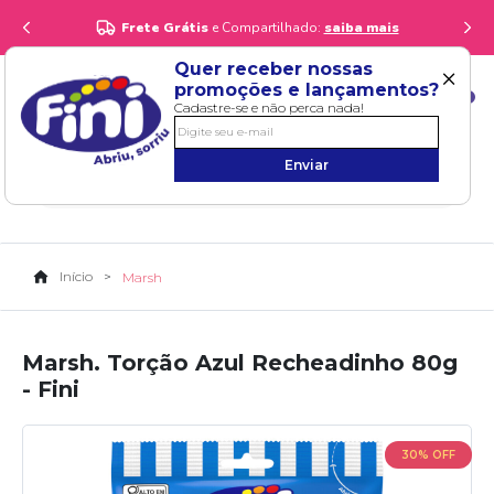
Frete Grátis
e Compartilhado:
saiba mais
×
Quer receber nossas
promoções e lançamentos?
0
Cadastre-se e não perca nada!
Enviar
Início
Marsh
Marsh. Torção Azul Recheadinho 80g
- Fini
30% OFF