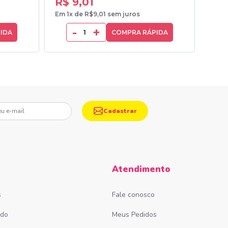
R$ 9,01
R$ 
Em 1x de R$9,01 sem juros
Em 1x
-
+
IDA
COMPRA RÁPIDA
mail
Cadastrar
Atendimento
s
Fale conosco
ado
Meus Pedidos