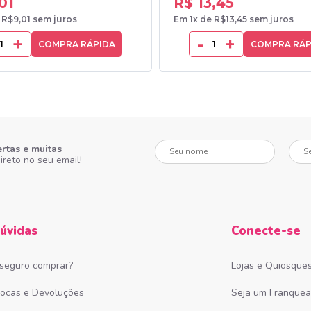
01
R$ 13,45
 R$9,01 sem juros
Em 1x de R$13,45 sem juros
+
-
+
COMPRA RÁPIDA
COMPRA RÁP
Seu nome
Seu e-
ertas e muitas
ireto no seu email!
úvidas
Conecte-se
 seguro comprar?
Lojas e Quiosque
rocas e Devoluções
Seja um Franque