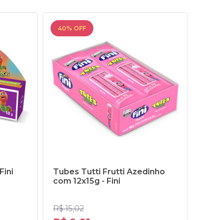
40% OFF
40
Fini
Tubes Tutti Frutti Azedinho
Tub
com 12x15g - Fini
12x1
R$ 15,02
R$ 1