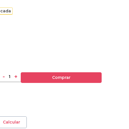
g cada
-
+
Comprar
Calcular