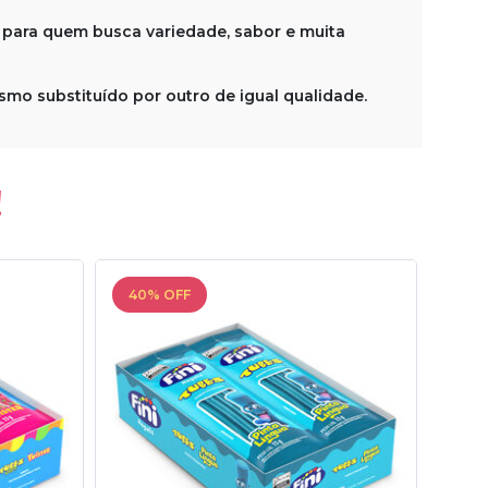
to para quem busca variedade, sabor e muita
mo substituído por outro de igual qualidade.
!
40% OFF
15%