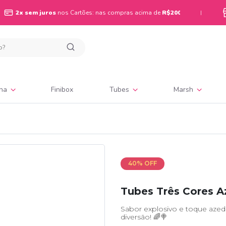
2x sem juros
nos Cartões: nas compras acima de
R$200
|
ina
Finibox
Tubes
Marsh
40% OFF
Tubes Três Cores A
Sabor explosivo e toque az
diversão! 🌈🍭