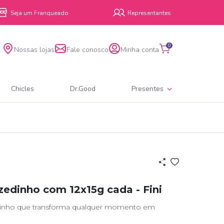
Seja um Franqueado
Representantes
0
Nossas lojas
Fale conosco
Minha conta
Chicles
Dr.Good
Presentes
zedinho com 12x15g cada - Fini
edinho que transforma qualquer momento em