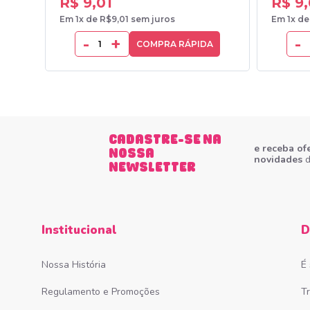
R$ 9,01
R$ 9,
Em 1x de R$9,01 sem juros
Em 1x de
-
+
-
COMPRA RÁPIDA
CADASTRE-SE NA
e receba of
NOSSA
novidades
d
NEWSLETTER
Institucional
D
Nossa História
É
Regulamento e Promoções
T