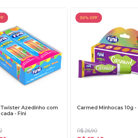
FF
50% OFF
 Twister Azedinho com
Carmed Minhocas 10g - 
cada - Fini
2
R$ 26,90