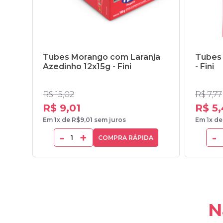
Tubes Morango com Laranja
Tubes 
Azedinho 12x15g - Fini
- Fini
R$ 15,02
R$ 7,77
R$ 9,01
R$ 5
Em 1x de R$9,01 sem juros
Em 1x de
-
+
-
COMPRA RÁPIDA
N