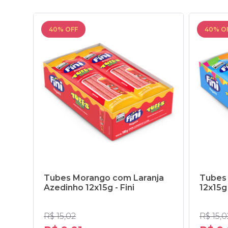
40% OFF
40% O
Tubes Morango com Laranja
Tubes
Azedinho 12x15g - Fini
12x15g 
R$ 15,02
R$ 15,0