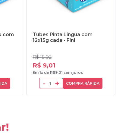
o com
Tubes Pinta Língua com
Láp
12x15g cada - Fini
unid
R$ 15,02
R$ 3
R$ 9,01
R$
Em 1x de R$9,01 sem juros
Em 1x
-
+
IDA
COMPRA RÁPIDA
r!