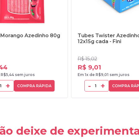
Morango Azedinho 80g
Tubes Twister Azedinh
12x15g cada - Fini
R$ 15,02
,44
R$ 9,01
 R$5,44 sem juros
Em 1x de R$9,01 sem juros
+
-
+
COMPRA RÁPIDA
COMPRA RÁP
ão deixe de experimenta