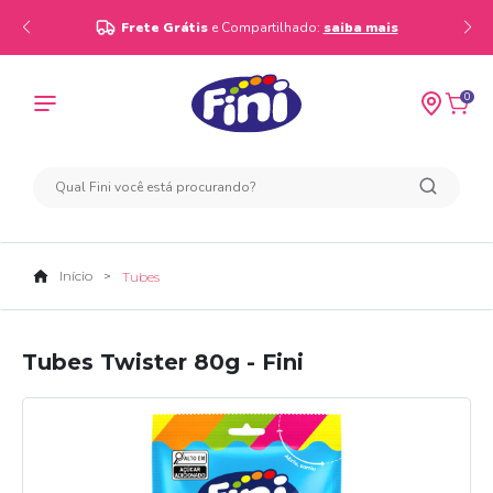
Frete Grátis
e Compartilhado:
saiba mais
0
Início
Tubes
Tubes Twister 80g - Fini