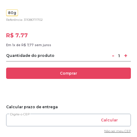
80g
Referência: 311080T11702
R$ 7.77
Em 1x de R$ 7,77 sem juros
-
+
Quantidade do produto
Comprar
Calcular prazo de entrega
Digite o CEP
Calcular
Não sei meu CEP