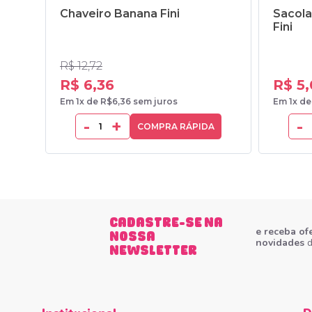
Chaveiro Banana Fini
Sacola
Fini
R$ 12,72
R$ 6,36
R$ 5
Em 1x de R$6,36 sem juros
Em 1x de
-
+
-
COMPRA RÁPIDA
CADASTRE-SE NA
e receba of
NOSSA
novidades
d
NEWSLETTER