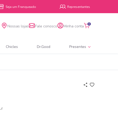
Seja um Franqueado
Representantes
0
Nossas lojas
Fale conosco
Minha conta
Chicles
Dr.Good
Presentes
u!