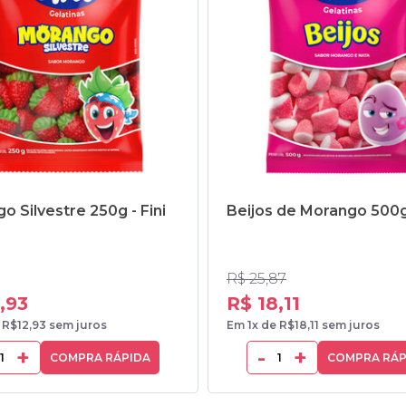
o Silvestre 250g - Fini
Beijos de Morango 500g 
R$ 25,87
,93
R$ 18,11
 R$12,93 sem juros
Em 1x de R$18,11 sem juros
+
-
+
COMPRA RÁPIDA
COMPRA RÁP