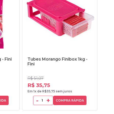
- Fini
Tubes Morango Finibox 1kg -
Tub
Fini
Fini
R$ 51,07
R$ 5
R$ 35,75
R$ 
Em 1x de R$35,75 sem juros
Em 1x
-
+
IDA
COMPRA RÁPIDA