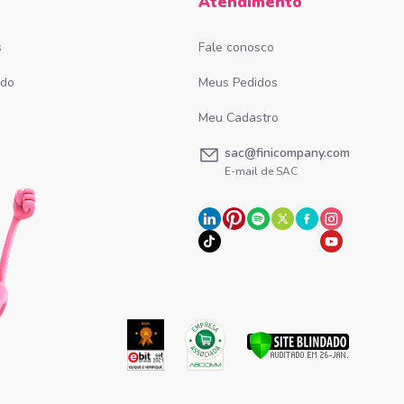
Atendimento
s
Fale conosco
ado
Meus Pedidos
Meu Cadastro
sac@finicompany.com
E-mail de SAC