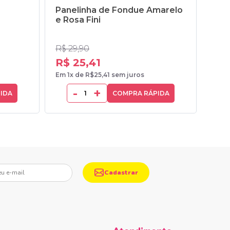
Panelinha de Fondue Amarelo
Cam
e Rosa Fini
Fin
R$ 29,90
R$ 6
R$ 25,41
R$ 
Em 1x de R$25,41 sem juros
Em 1x
-
+
IDA
COMPRA RÁPIDA
mail
Cadastrar