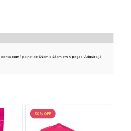
it conta com 1 painel de 64cm x 45cm em 4 peças. Adquira já
!
30% OFF
30