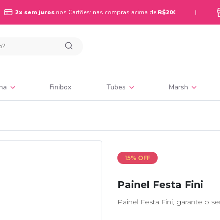
2x sem juros
nos Cartões: nas compras acima de
R$200
|
ina
Finibox
Tubes
Marsh
15% OFF
Painel Festa Fini
Painel Festa Fini, garante o se