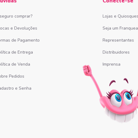
úvidas
Conecte-se
 seguro comprar?
Lojas e Quiosque
rocas e Devoluções
Seja um Franque
ormas de Pagamento
Representantes
lítica de Entrega
Distribuidores
olítica de Venda
Imprensa
obre Pedidos
adastro e Senha