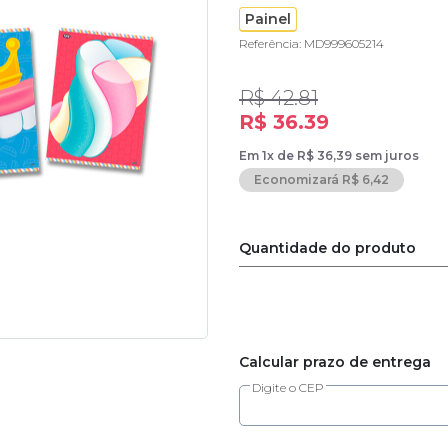
Painel
Referência: MD999605214
R$ 42.81
R$ 36.39
Em 1x de R$ 36,39 sem juros
Economizará R$ 6,42
Quantidade do produto
Calcular prazo de entrega
Digite o CEP