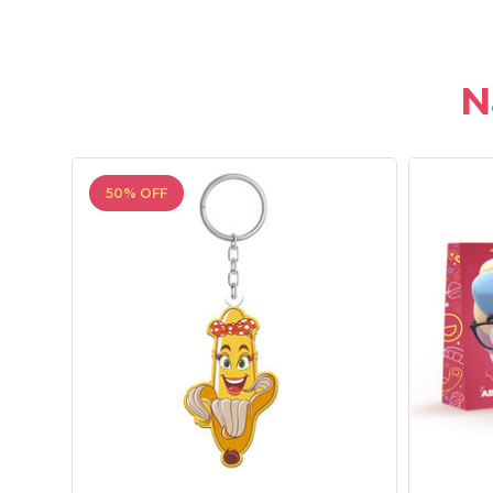
N
50% OFF