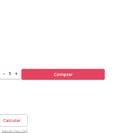
-
+
Comprar
Calcular
Não sei meu CEP