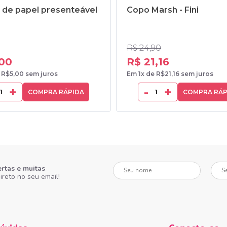
 de papel presenteável
Copo Marsh - Fini
R$ 24,90
,00
R$ 21,16
 R$5,00 sem juros
Em 1x de R$21,16 sem juros
+
-
+
COMPRA RÁPIDA
COMPRA RÁP
Seu nome
Seu e-
ertas e muitas
ireto no seu email!