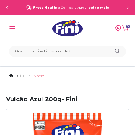
Frete Grátis
e Compartilhado:
saiba mais
0
Início
Marsh
Vulcão Azul 200g- Fini