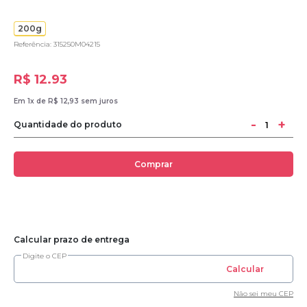
200g
Referência: 315250M04215
R$ 12.93
Em 1x de R$ 12,93 sem juros
-
+
Quantidade do produto
Comprar
Calcular prazo de entrega
Digite o CEP
Calcular
Não sei meu CEP