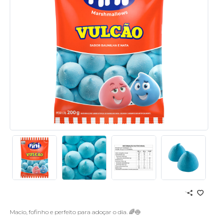
Macio, fofinho e perfeito para adoçar o dia. 🌈🍥