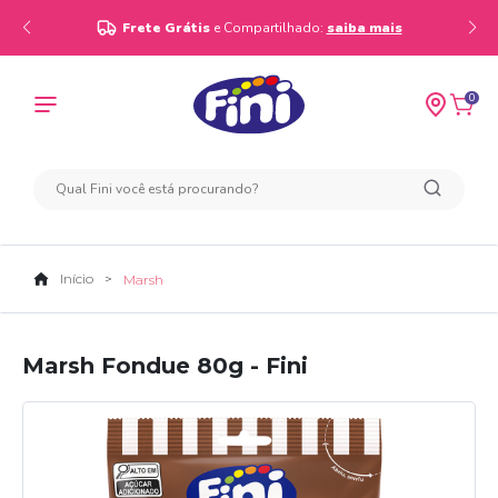
Frete Grátis
e Compartilhado:
saiba mais
0
Início
Marsh
Marsh Fondue 80g - Fini