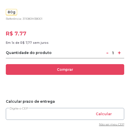
80g
Referência: 311080M38001
R$ 7.77
Em 1x de R$ 7,77 sem juros
-
+
Quantidade do produto
Comprar
Calcular prazo de entrega
Digite o CEP
Calcular
Não sei meu CEP