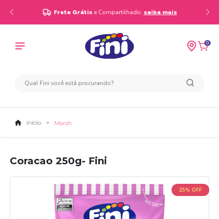
Frete Grátis
e Compartilhado:
saiba mais
0
Início
Marsh
Coracao 250g- Fini
25% OFF