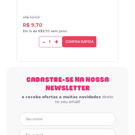
R$ 12,93
R$ 
R$ 9,70
R$
Em 1x de R$9,70 sem juros
Em 1
-
+
COMPRA RÁPIDA
CADASTRE-SE NA NOSSA
NEWSLETTER
e receba ofertas e muitas novidades
direto
no seu email!
Seu nome
Seu e-mail