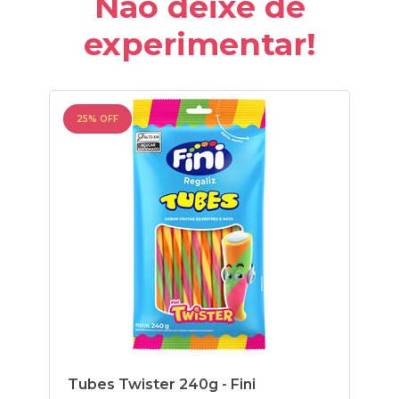
Não deixe de
experimentar!
25% OFF
25
Tubes Twister 240g - Fini
To