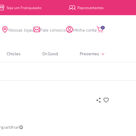
Seja um Franqueado
Representantes
0
Nossas lojas
Fale conosco
Minha conta
Chicles
Dr.Good
Presentes
mpartilhar😋