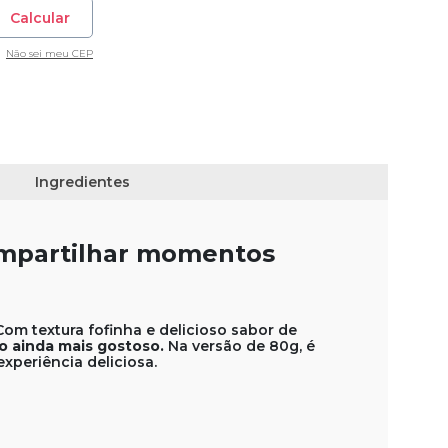
Calcular
Não sei meu CEP
Ingredientes
compartilhar momentos
om textura fofinha e delicioso sabor de
o ainda mais gostoso.
Na versão de 80g, é
periência deliciosa.