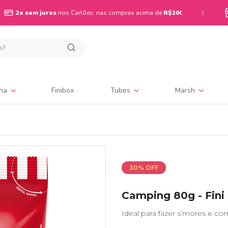
2x sem juros
nos Cartões: nas compras acima de
R$200
|
ina
Finibox
Tubes
Marsh
30% OFF
Camping 80g - Fini
Ideal para fazer s’mores e co