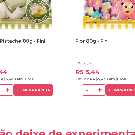
Pistache 80g - Fini
Flor 80g - Fini
R$ 7,77
,44
R$ 5,44
 R$5,44 sem juros
Em 1x de R$5,44 sem juros
+
-
+
COMPRA RÁPIDA
COMPRA RÁP
ão deixe de experimenta