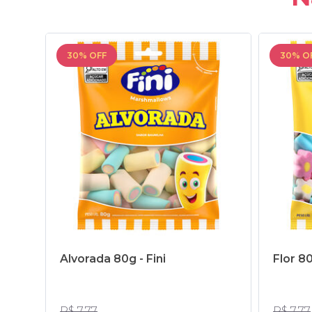
30% OFF
30% O
Alvorada 80g - Fini
Flor 80
R$ 7,77
R$ 7,77