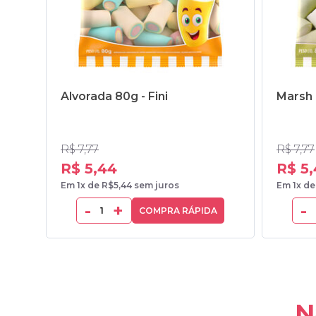
Alvorada 80g - Fini
Marsh 
R$ 7,77
R$ 7,77
R$ 5,44
R$ 5
Em 1x de R$5,44 sem juros
Em 1x de
-
+
-
COMPRA RÁPIDA
N