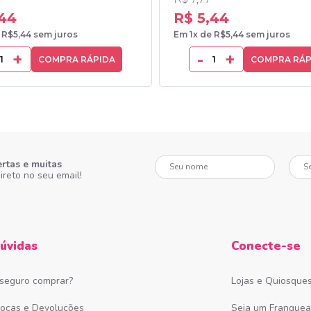
,44
R$ 5,44
 R$5,44 sem juros
Em 1x de R$5,44 sem juros
+
-
+
COMPRA RÁPIDA
COMPRA RÁP
Seu nome
Seu e-
ertas e muitas
ireto no seu email!
úvidas
Conecte-se
 seguro comprar?
Lojas e Quiosque
rocas e Devoluções
Seja um Franque