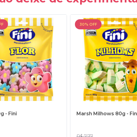
FF
30% OFF
g - Fini
Marsh Milhows 80g - Fin
R$ 7,77