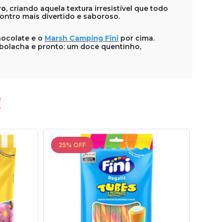
ro
, criando aquela textura irresistível que todo
ontro mais divertido e saboroso.
hocolate e o
Marsh Camping Fini
por cima.
 bolacha e pronto: um doce quentinho,
!
25% OFF
30