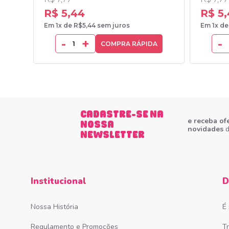
R$ 5,44
R$ 5
Em 1x de R$5,44 sem juros
Em 1x de
-
+
-
COMPRA RÁPIDA
CADASTRE-SE NA
e receba of
NOSSA
novidades
d
NEWSLETTER
Institucional
D
Nossa História
É
Regulamento e Promoções
T