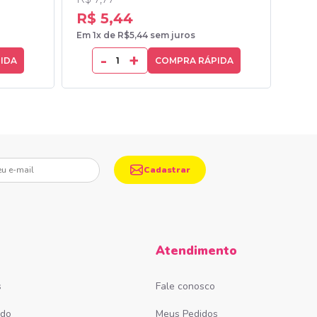
R$ 5,44
R$
Em 1x de R$5,44 sem juros
Em 1x
-
+
IDA
COMPRA RÁPIDA
mail
Cadastrar
Atendimento
s
Fale conosco
ado
Meus Pedidos