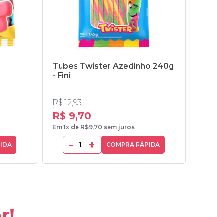
Tubes Twister Azedinho 240g
Torç
- Fini
R$ 12,93
R$ 7
R$ 9,70
R$
Em 1x de R$9,70 sem juros
Em 1x
-
+
IDA
COMPRA RÁPIDA
r!