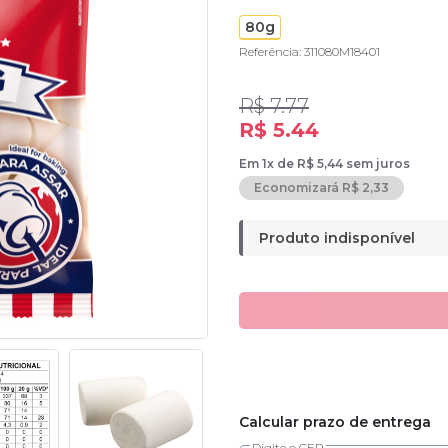
80g
Referência: 311080M18401
R$ 7.77
R$ 5.44
Em 1x de R$ 5,44 sem juros
Economizará R$ 2,33
Produto indisponível
Calcular prazo de entrega
Digite o CEP