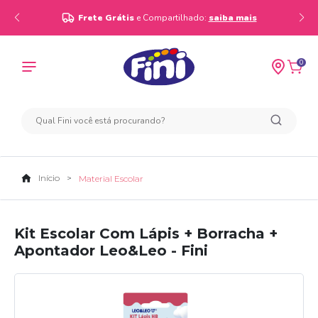
Frete Grátis
e Compartilhado:
saiba mais
0
Início
Material Escolar
Kit Escolar Com Lápis + Borracha +
Apontador Leo&Leo - Fini