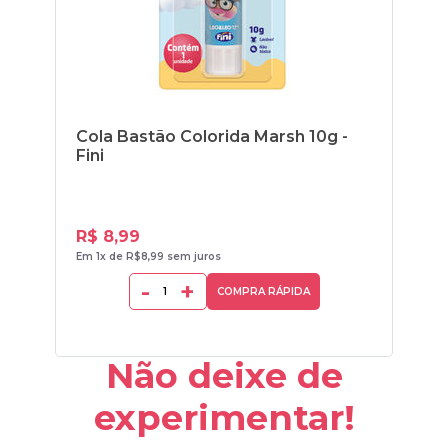
Cola Bastão Colorida Marsh 10g -
Com
Fini
Fin
R$ 8,99
R$
Em 1x de R$8,99 sem juros
Em 2
-
+
COMPRA RÁPIDA
Não deixe de
experimentar!