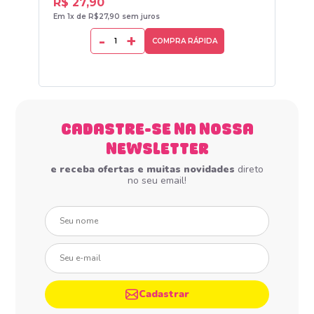
R$ 27,90
R$
Em 1x de R$27,90 sem juros
Em 1
-
+
COMPRA RÁPIDA
CADASTRE-SE NA NOSSA
NEWSLETTER
e receba ofertas e muitas novidades
direto
no seu email!
Seu nome
Seu e-mail
Cadastrar