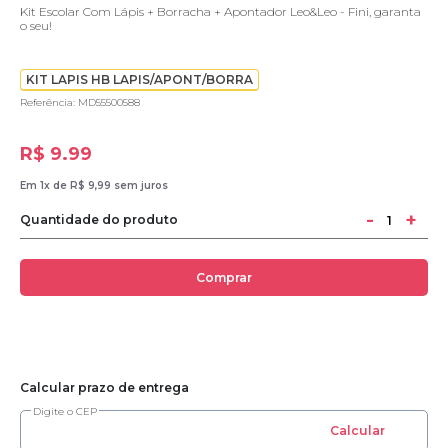
Kit Escolar Com Lápis + Borracha + Apontador Leo&Leo - Fini, garanta
o seu!
KIT LAPIS HB LAPIS/APONT/BORRA
Referência: MD55500588
R$ 9.99
Em 1x de R$ 9,99 sem juros
-
+
Quantidade do produto
Comprar
Calcular prazo de entrega
Digite o CEP
Calcular