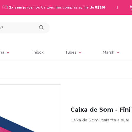
2x sem juros
nos Cartões: nas compras acima de
R$200
|
ina
Finibox
Tubes
Marsh
Caixa de Som - Fini
Caixa de Som, garanta a sua!