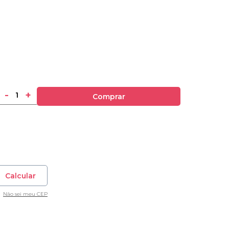
-
+
Comprar
Calcular
Não sei meu CEP