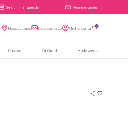
Seja um Franqueado
Representantes
0
Nossas lojas
Fale conosco
Minha conta
Chicles
Dr.Good
Halloween