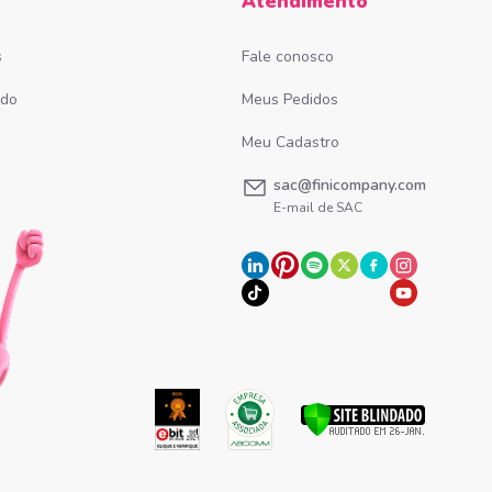
Atendimento
s
Fale conosco
ado
Meus Pedidos
Meu Cadastro
sac@finicompany.com
E-mail de SAC