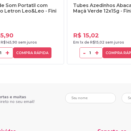
e Som Portatil com
Tubes Azedinhos Abaca
o Letron Leo&Leo - Fini
Maçã Verde 12x15g - Fin
45,90
R$ 15,02
 R$145,90 sem juros
Em 1x de R$15,02 sem juros
+
-
+
COMPRA RÁPIDA
COMPRA RÁP
Seu nome
Seu e-
ertas e muitas
ireto no seu email!