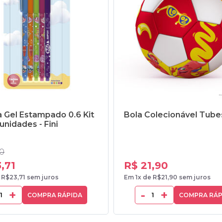
 Gel Estampado 0.6 Kit
Bola Colecionável Tubes 
unidades - Fini
90
,71
R$ 21,90
 R$23,71 sem juros
Em 1x de R$21,90 sem juros
+
-
+
COMPRA RÁPIDA
COMPRA RÁP