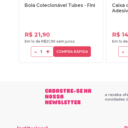
Bola Colecionável Tubes - Fini
Caixa d
Adesiv
R$ 21,90
R$ 1
Em 1x de R$21,90 sem juros
Em 1x de
-
+
-
COMPRA RÁPIDA
CADASTRE-SE NA
e receba of
NOSSA
novidades
d
NEWSLETTER