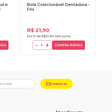
xi e
Bola Colecionável Dentadura -
Cam
i
Fini
Fin
R$ 6
R$ 21,90
R$ 
Em 1x de R$21,90 sem juros
Em 1x
-
+
IDA
COMPRA RÁPIDA
mail
Cadastrar