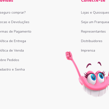
úvidas
Conecte-se
 seguro comprar?
Lojas e Quiosque
rocas e Devoluções
Seja um Franque
ormas de Pagamento
Representantes
lítica de Entrega
Distribuidores
olítica de Venda
Imprensa
obre Pedidos
adastro e Senha