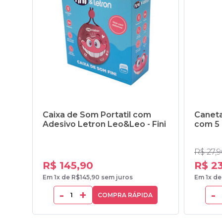
Caixa de Som Portatil com
Caneta
Adesivo Letron Leo&Leo - Fini
com 5 
R$ 27,
R$ 145,90
R$ 23
Em 1x de R$145,90 sem juros
Em 1x de
-
+
-
COMPRA RÁPIDA