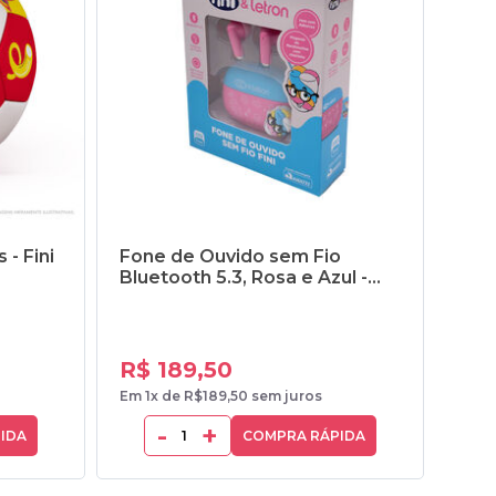
- Fini
Fone de Ouvido sem Fio
Lata
Bluetooth 5.3, Rosa e Azul -
Fini
R$ 3
R$ 189,50
R$ 
Em 1x de R$189,50 sem juros
Em 1x
-
+
IDA
COMPRA RÁPIDA