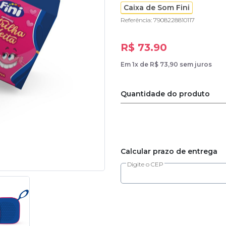
Caixa de Som Fini
Referência: 7908228810117
R$ 73.90
Em 1x de R$ 73,90 sem juros
Quantidade do produto
Calcular prazo de entrega
Digite o CEP