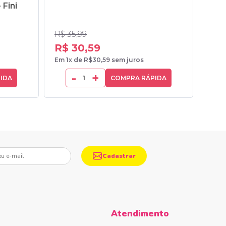
 Fini
Fin
R$ 35,99
R$ 6
R$ 30,59
R$ 
Em 1x de R$30,59 sem juros
Em 1x
-
+
IDA
COMPRA RÁPIDA
mail
Cadastrar
Atendimento