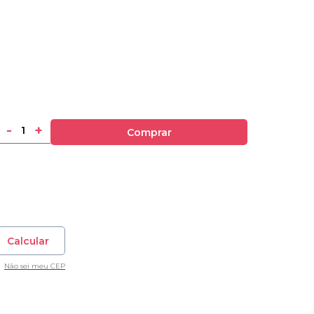
-
+
Comprar
Calcular
Não sei meu CEP