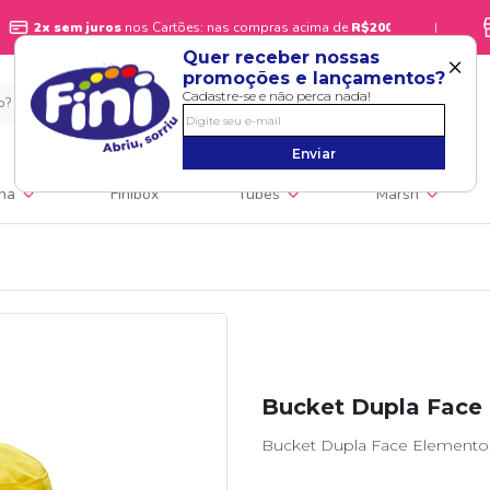
2x sem juros
nos Cartões: nas compras acima de
R$200
|
×
Quer receber nossas
promoções e lançamentos?
Cadastre-se e não perca nada!
Enviar
ina
Finibox
Tubes
Marsh
Bucket Dupla Face 
Bucket Dupla Face Elementos 