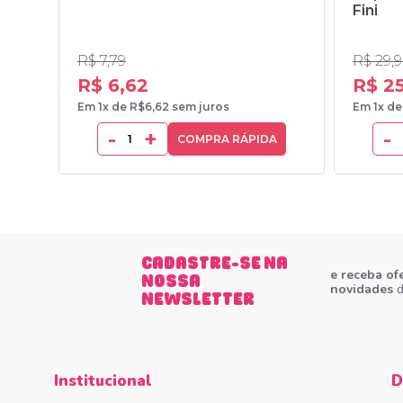
Fini
R$ 7,79
R$ 29,
R$ 6,62
R$ 25
Em 1x de R$6,62 sem juros
Em 1x de
-
+
-
COMPRA RÁPIDA
CADASTRE-SE NA
e receba of
NOSSA
novidades
d
NEWSLETTER
Institucional
D