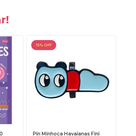
r!
15% OFF
15%
80
Pin Minhoca Havaianas Fini
Cam