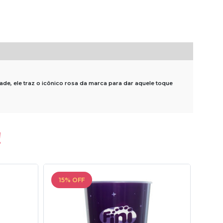
dade, ele traz o icônico rosa da marca para dar aquele toque
!
15% OFF