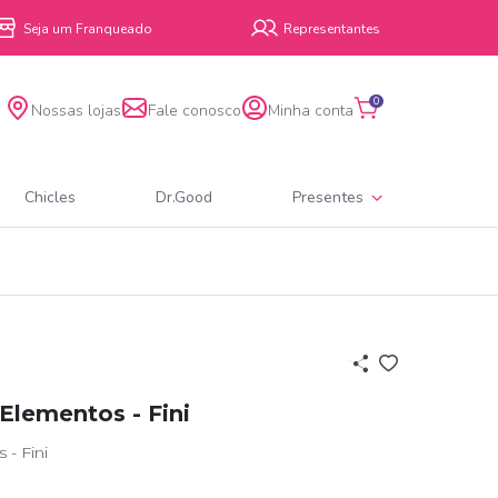
Seja um Franqueado
Representantes
0
Nossas lojas
Fale conosco
Minha conta
Chicles
Dr.Good
Presentes
Elementos - Fini
- Fini