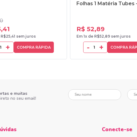
Folhas 1 Matéria Tubes -
90
,41
R$ 52,89
 R$25,41 sem juros
Em 1x de R$52,89 sem juros
+
-
+
COMPRA RÁPIDA
COMPRA RÁP
Seu nome
Seu e-
ertas e muitas
ireto no seu email!
úvidas
Conecte-se