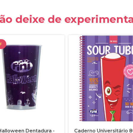
ão deixe de experimenta
F
alloween Dentadura -
Caderno Universitário 