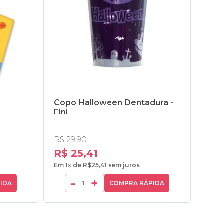
Copo Halloween Dentadura -
Cad
Fini
Folh
R$ 29,90
R$ 25,41
R$
Em 1x de R$25,41 sem juros
Em 1
-
+
IDA
COMPRA RÁPIDA