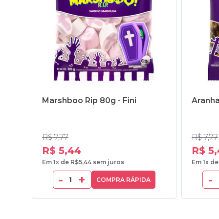
Marshboo Rip 80g - Fini
Aranha
R$ 7,77
R$ 7,77
R$ 5,44
R$ 5
Em 1x de R$5,44 sem juros
Em 1x de
-
+
-
COMPRA RÁPIDA