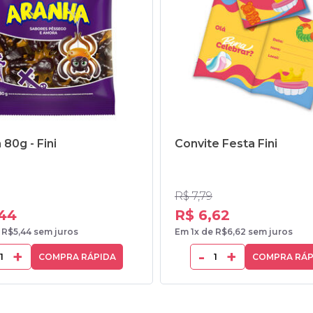
 80g - Fini
Convite Festa Fini
R$ 7,79
,44
R$ 6,62
 R$5,44 sem juros
Em 1x de R$6,62 sem juros
+
-
+
COMPRA RÁPIDA
COMPRA RÁP