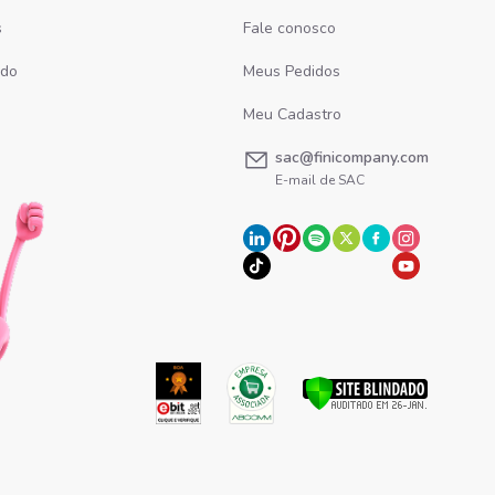
s
Fale conosco
ado
Meus Pedidos
Meu Cadastro
sac@finicompany.com
E-mail de SAC