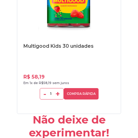
Multigood Kids 30 unidades
Vi
R$ 58,19
R$
Em 1x de R$58,19 sem juros
Em 1
-
+
COMPRA RÁPIDA
Não deixe de
experimentar!