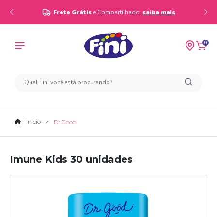
Frete Grátis
e Compartilhado:
saiba mais
0
Início
Dr.Good
Imune Kids 30 unidades