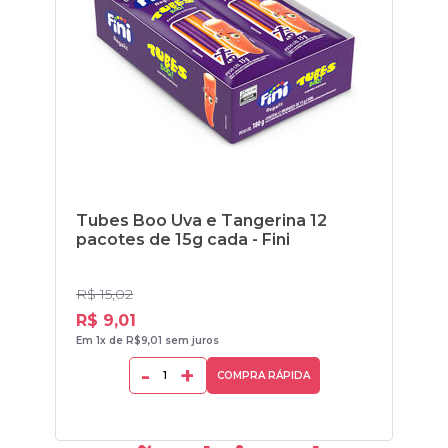
Tubes Boo Uva e Tangerina 12
Ma
pacotes de 15g cada - Fini
R$ 15,02
R$ 
R$ 9,01
R$
Em 1x de R$9,01 sem juros
Em 1
-
+
COMPRA RÁPIDA