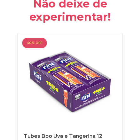
Não deixe de
experimentar!
40% OFF
30
Tubes Boo Uva e Tangerina 12
Ma