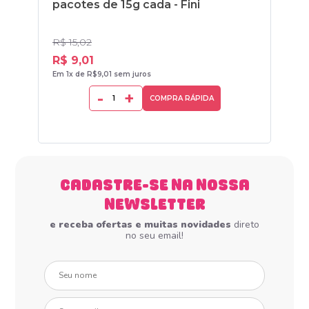
pacotes de 15g cada - Fini
R$ 15,02
R$ 
R$ 9,01
R$
Em 1x de R$9,01 sem juros
Em 1
-
+
COMPRA RÁPIDA
CADASTRE-SE NA NOSSA
NEWSLETTER
e receba ofertas e muitas novidades
direto
no seu email!
Seu nome
Seu e-mail