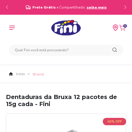
Frete Grátis
e Compartilhado:
saiba mais
0
Início
Brand
Dentaduras da Bruxa 12 pacotes de
15g cada - Fini
40% OFF