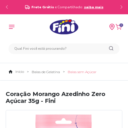
Frete Grátis
e Compartilhado:
saiba mais
0
Início
Balas de Gelatina
Balas sem Açúcar
Coração Morango Azedinho Zero
Açúcar 35g - Fini