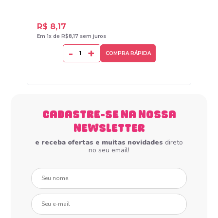
R$ 8,17
R$
Em 1x de R$8,17 sem juros
Em 1
-
+
COMPRA RÁPIDA
CADASTRE-SE NA NOSSA
NEWSLETTER
e receba ofertas e muitas novidades
direto
no seu email!
Seu nome
Seu e-mail