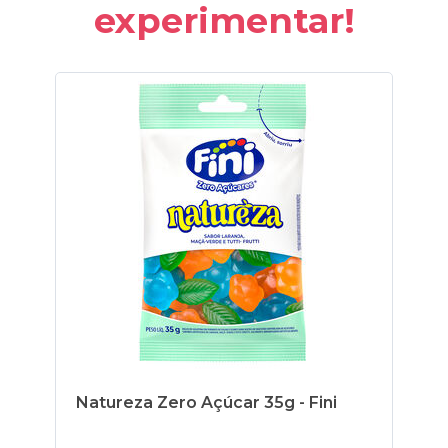
experimentar!
Natureza Zero Açúcar 35g - Fini
Fr