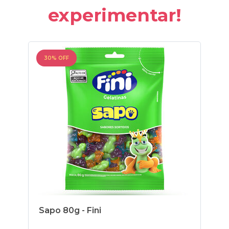
experimentar!
30% OFF
30
Sapo 80g - Fini
Alv