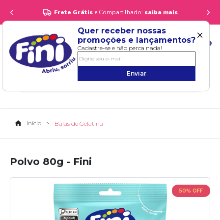
Frete Grátis
e Compartilhado:
saiba mais
×
Quer receber nossas
promoções e lançamentos?
0
Cadastre-se e não perca nada!
Enviar
Início
Balas de Gelatina
Polvo 80g - Fini
50% OFF