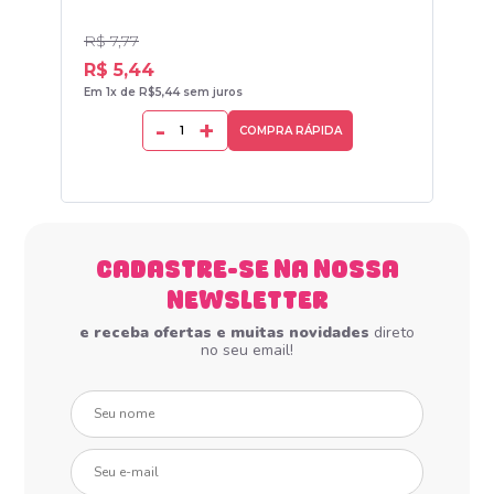
R$ 7,77
R$ 
R$ 5,44
R$
Em 1x de R$5,44 sem juros
Em 1
-
+
COMPRA RÁPIDA
CADASTRE-SE NA NOSSA
NEWSLETTER
e receba ofertas e muitas novidades
direto
no seu email!
Seu nome
Seu e-mail