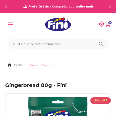
Frete Grátis
e Compartilhado:
saiba mais
0
Início
Balas de Gelatina
Gingerbread 80g - Fini
30% OFF