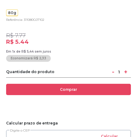
80g
Referência: 311080G07102
R$ 7.77
R$ 5.44
Em 1x de R$ 5,44 sem juros
Economizará R$ 2,33
-
+
Quantidade do produto
Comprar
Calcular prazo de entrega
Digite o CEP
Calcular