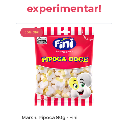
experimentar!
30% OFF
30
Marsh. Pipoca 80g - Fini
Ma