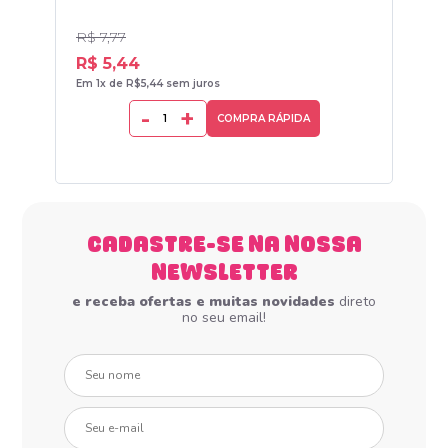
R$ 7,77
R$ 
R$ 5,44
R$
Em 1x de R$5,44 sem juros
Em 1
-
+
COMPRA RÁPIDA
CADASTRE-SE NA NOSSA
NEWSLETTER
e receba ofertas e muitas novidades
direto
no seu email!
Seu nome
Seu e-mail