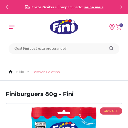
Frete Grátis
e Compartilhado:
saiba mais
0
Início
Balas de Gelatina
Finiburguers 80g - Fini
30% OFF