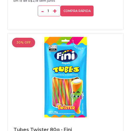
Em 1x de R$2,18 sem juros
-
+
COMPRA RÁPIDA
30% OFF
Tubes Twister 80g - Fini