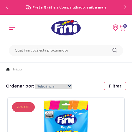
Frete Grátis
e Compartilhado:
saiba mais
0
Início
Ordenar por:
Filtrar
25% OFF